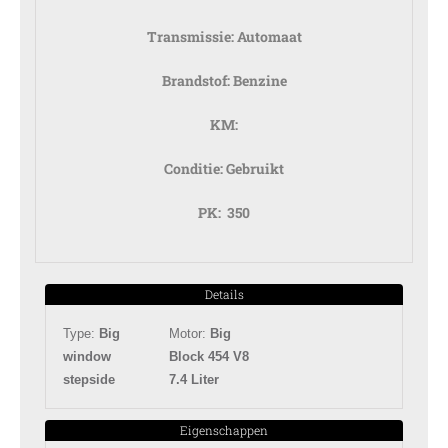
Transmissie:
Automaat
Brandstof:
Benzine
KM:
Conditie:
Gebruikt
PK:
350
Details
Type:
Big
Motor:
Big
window
Block 454 V8
stepside
7.4 Liter
Eigenschappen