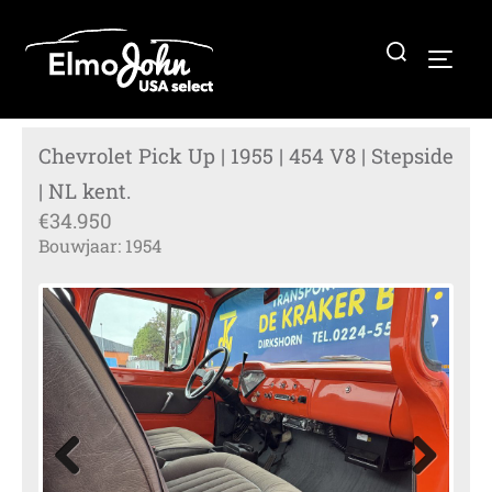
Ga
naar
Zoek
TOGG
de
naar:
inhoud
Chevrolet Pick Up | 1955 | 454 V8 | Stepside
| NL kent.
€34.950
Bouwjaar: 1954