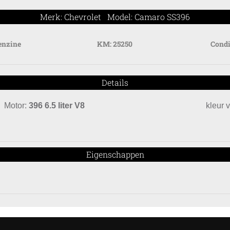
Merk: Chevrolet Model: Camaro SS396
enzine
KM:
25250
Condi
Details
Motor:
396 6.5 liter V8
kleur 
Eigenschappen