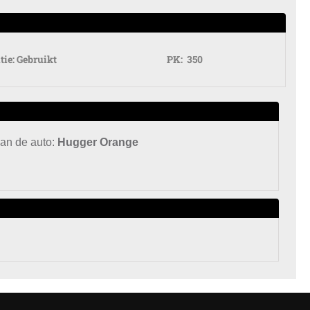
tie:
Gebruikt
PK:
350
van de auto:
Hugger Orange