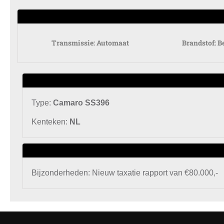
Transmissie:
Automaat
Brandstof:
B
Type:
Camaro SS396
Kenteken:
NL
Bijzonderheden:
Nieuw taxatie rapport van €80.000,-