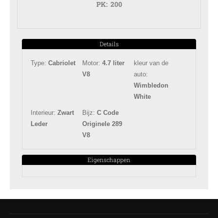
PK:
200
Details
Type:
Cabriolet
Motor:
4.7 liter
kleur van de
V8
auto:
Wimbledon
White
Interieur:
Zwart
Bijz:
C Code
Leder
Originele 289
V8
Eigenschappen