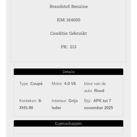
Brandstof:
Benzine
KM:
164000
Conditie:
Gebruikt
PK:
213
Details
Type:
Coupé
Motor:
4.0 V6
kleur van de
auto:
Rood
Kenteken:
8-
Interieur:
Grijs
Bijz:
APK tot 7
XHS-90
leder
november 2025
Eigenschappen