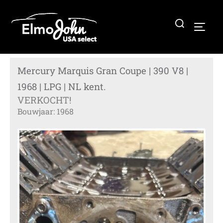
Ga
naar
Zoek
TOGG
de
naar:
inhoud
Mercury Marquis Gran Coupe | 390 V8 |
1968 | LPG | NL kent.
VERKOCHT!
Bouwjaar: 1968