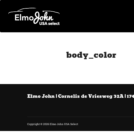
Ga
naar
de
inhoud
body_color
Elmo John | Cornelis de Vriesweg 32A | 17
Copyright © 2026 Elmo John USA Select